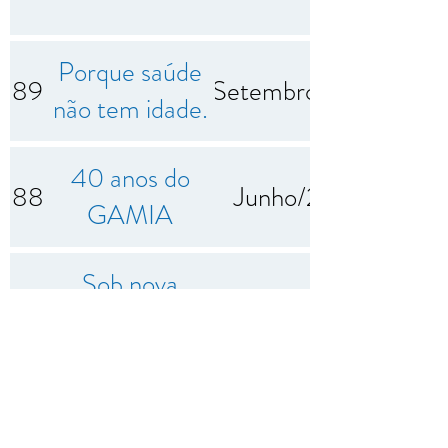
Porque saúde
89
Setembro/2024
não tem idade.
40 anos do
88
Junho/2024
GAMIA
Sob nova
87
Março/2024
direção
Feliz Natal e
86
Dezembro/2023
um Ano Novo