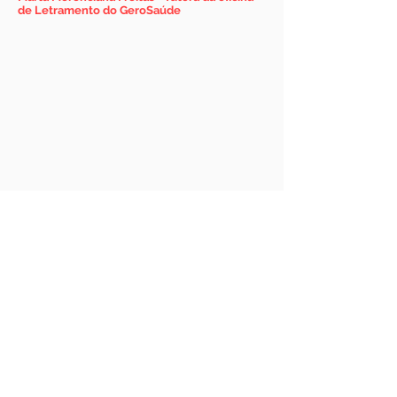
de Letramento do GeroSaúde
Tecnologia e Redes Sociais
Bruno M. de Abreu - Psicólogo