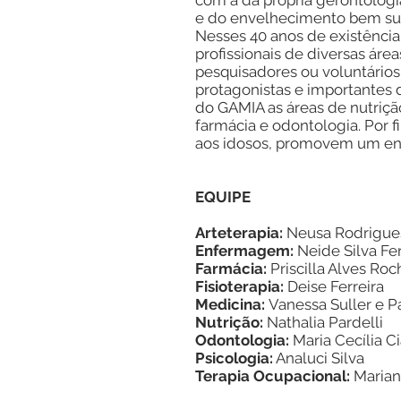
com a da própria gerontolog
e do envelhecimento bem suc
Nesses 40 anos de existência,
profissionais de diversas ár
pesquisadores ou voluntários
protagonistas e importante
do GAMIA as áreas de nutrição
farmácia e odontologia. Por f
aos idosos, promovem um enve
EQUIPE
Arteterapia:
Neusa Rodrigues
Enfermagem:
Neide Silva Fe
Farmácia:
Priscilla Alves Roc
Fisioterapia:
Deise Ferreira
Medicina:
Vanessa Suller e Pa
Nutrição:
Nathalia Pardelli
Odontologia:
Maria Cecília C
Psicologia:
Analuci Silva
Terapia Ocupacional:
Marian