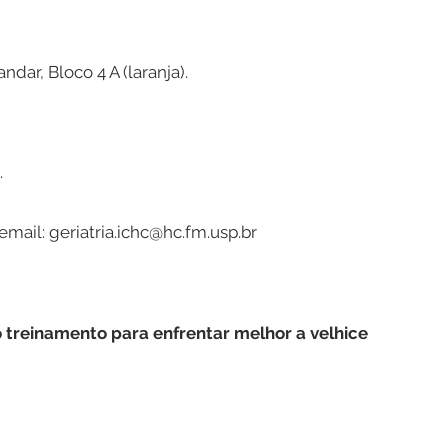
ndar, Bloco 4 A (laranja).
.
email:
geriatria.ichc@hc.fm.usp.br
 treinamento para enfrentar melhor a velhice