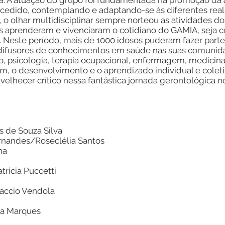
ia. A atuação do grupo foi fundamentada na promoção da
edido, contemplando e adaptando-se às diferentes reali
 o olhar multidisciplinar sempre norteou as atividades d
eas aprenderam e vivenciaram o cotidiano do GAMIA, seja 
. Neste período, mais de 1000 idosos puderam fazer parte 
s difusores de conhecimentos em saúde nas suas comuni
, psicologia, terapia ocupacional, enfermagem, medicina, a
im, o desenvolvimento e o aprendizado individual e coleti
lhecer crítico nessa fantástica jornada gerontológica n
 de Souza Silva
rnandes/Roseclélia Santos
ha
tricia Puccetti
iaccio Vendola
a Marques