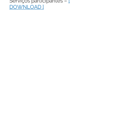
Serviços participantes –
[
DOWNLOAD ]
© 2021 CEPEN Centro de Estudos e Pesquisas
em Envelhecimento.
Rua: Pamplona, 145/cj.704 - J. Paulista -
01405-